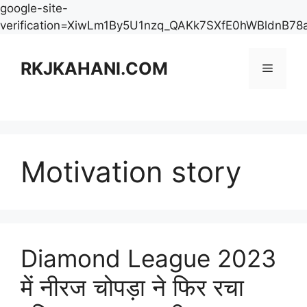
google-site-
verification=XiwLm1By5U1nzq_QAKk7SXfE0hWBldnB78
Skip
to
RKJKAHANI.COM
Menu
content
Motivation story
Diamond League 2023
में नीरज चोपड़ा ने फिर रचा