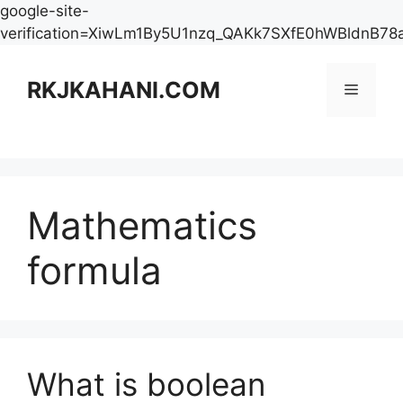
google-site-
verification=XiwLm1By5U1nzq_QAKk7SXfE0hWBldnB78
Skip
to
RKJKAHANI.COM
Menu
content
Mathematics
formula
What is boolean