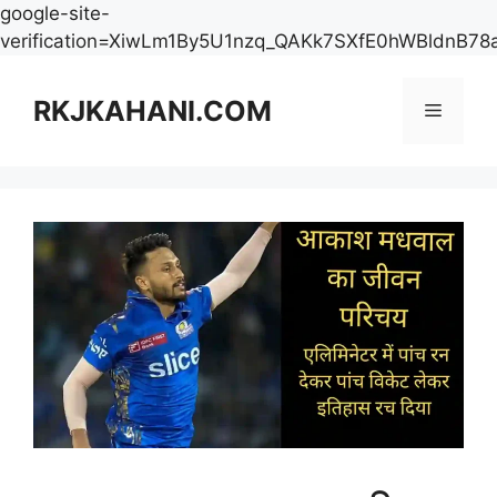
google-site-
verification=XiwLm1By5U1nzq_QAKk7SXfE0hWBldnB78
Skip
to
RKJKAHANI.COM
Menu
content