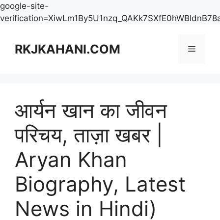
google-site-
verification=XiwLm1By5U1nzq_QAKk7SXfE0hWBldnB78
Skip
to
RKJKAHANI.COM
Menu
content
आर्यन खान का जीवन
परिचय, ताज़ा खबर |
Aryan Khan
Biography, Latest
News in Hindi)