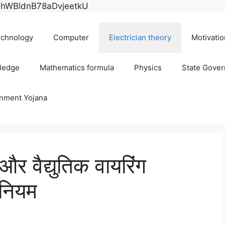
Skip
E0hWBldnB78aDvjeetkU
to
content
chnology
Computer
Electrician theory
Motivatio
ledge
Mathematics formula
Physics
State Gove
rnment Yojana
ै और वैद्युतिक वायरिंग
त नियम