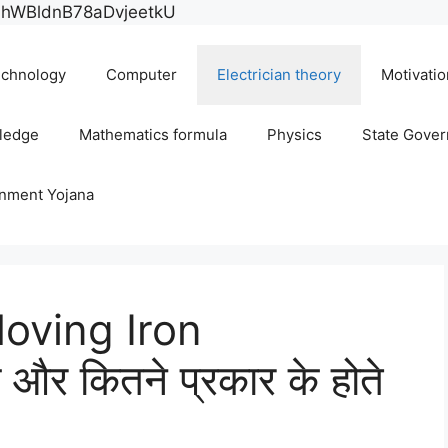
Skip
E0hWBldnB78aDvjeetkU
to
content
chnology
Computer
Electrician theory
Motivatio
ledge
Mathematics formula
Physics
State Gove
rnment Yojana
(Moving Iron
 और कितने प्रकार के होते