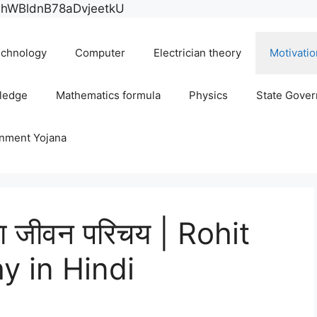
Skip
E0hWBldnB78aDvjeetkU
to
content
chnology
Computer
Electrician theory
Motivatio
ledge
Mathematics formula
Physics
State Gove
rnment Yojana
 का जीवन परिचय | Rohit
y in Hindi