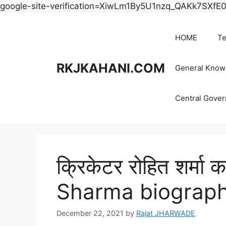
google-site-verification=XiwLm1By5U1nzq_QAKk7SXf
HOME
Te
RKJKAHANI.COM
General Know
Central Gove
क्रिकेटर रोहित शर्मा
Sharma biograph
December 22, 2021
by
Rajat JHARWADE