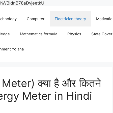
Skip
E0hWBldnB78aDvjeetkU
to
content
chnology
Computer
Electrician theory
Motivatio
ledge
Mathematics formula
Physics
State Gove
rnment Yojana
 Meter) क्या है और कितने
 Energy Meter in Hindi