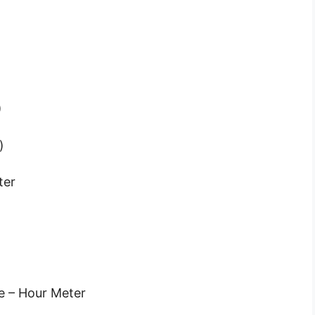
)
)
ter
pere – Hour Meter