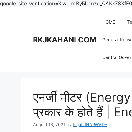
google-site-verification=XiwLm1By5U1nzq_QAKk7SXf
HOME
Te
RKJKAHANI.COM
General Know
Central Gove
एनर्जी मीटर (Energy
प्रकार के होते हैं |
August 16, 2021
by
Rajat JHARWADE