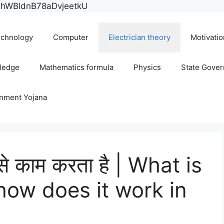
Skip
E0hWBldnB78aDvjeetkU
to
content
chnology
Computer
Electrician theory
Motivatio
ledge
Mathematics formula
Physics
State Gove
rnment Yojana
कैसे काम करता है | What is
how does it work in