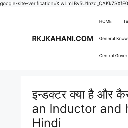
google-site-verification=XiwLm1By5U1nzq_QAKk7SXf
HOME
Te
RKJKAHANI.COM
General Know
Central Gove
इन्डक्टर क्या है और 
an Inductor and 
Hindi