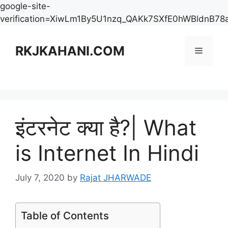
google-site-
verification=XiwLm1By5U1nzq_QAKk7SXfE0hWBldnB78
Skip
to
RKJKAHANI.COM
Menu
content
इंटरनेट क्या है?| What
is Internet In Hindi
July 7, 2020
by
Rajat JHARWADE
Table of Contents