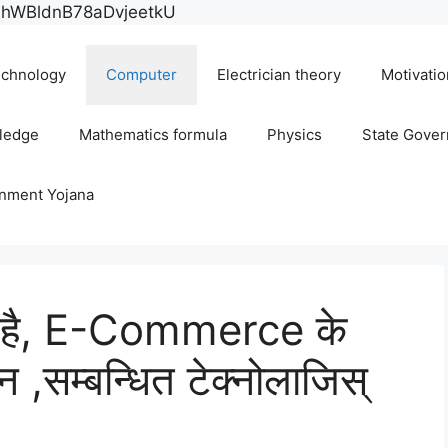
Skip
E0hWBldnB78aDvjeetkU
to
content
chnology
Computer
Electrician theory
Motivatio
ledge
Mathematics formula
Physics
State Gove
rnment Yojana
है, E-Commerce के
न ,सम्बन्धित टेक्नोलाजिस्