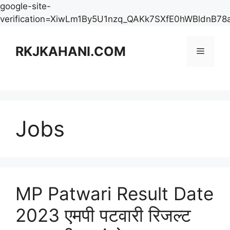
google-site-
verification=XiwLm1By5U1nzq_QAKk7SXfE0hWBldnB78
Skip
to
RKJKAHANI.COM
Menu
content
Jobs
MP Patwari Result Date
2023 एमपी पटवारी रिजल्ट