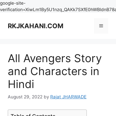
google-site-
verification=XiwLm1By5U1nzq_QAKk7SXfE0hWBldnB78
Skip
to
RKJKAHANI.COM
Menu
content
All Avengers Story
and Characters in
Hindi
August 29, 2022
by
Rajat JHARWADE