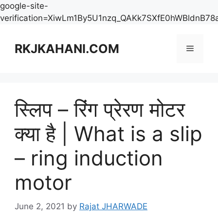
google-site-
verification=XiwLm1By5U1nzq_QAKk7SXfE0hWBldnB78
Skip
to
RKJKAHANI.COM
Menu
content
स्लिप – रिंग प्रेरण मोटर
क्या है | What is a slip
– ring induction
motor
June 2, 2021
by
Rajat JHARWADE