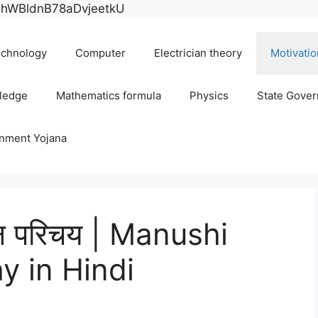
Skip
E0hWBldnB78aDvjeetkU
to
content
chnology
Computer
Electrician theory
Motivatio
ledge
Mathematics formula
Physics
State Gove
rnment Yojana
ीवन परिचय | Manushi
y in Hindi