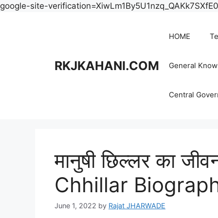
google-site-verification=XiwLm1By5U1nzq_QAKk7SXf
HOME
Te
RKJKAHANI.COM
General Know
Central Gove
मानुषी छिल्लर का ज
Chhillar Biograph
June 1, 2022
by
Rajat JHARWADE