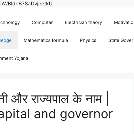
Skip
E0hWBldnB78aDvjeetkU
to
content
chnology
Computer
Electrician theory
Motivatio
ledge
Mathematics formula
Physics
State Gove
rnment Yojana
ानी और राज्यपाल के नाम |
apital and governor