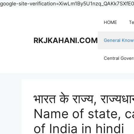
google-site-verification=XiwLm1By5U1nzq_QAKk7SXf
HOME
Te
RKJKAHANI.COM
General Know
Central Gove
भारत के राज्य, राज्यध
Name of state, c
of India in hindi