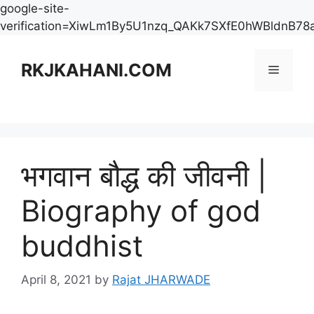
google-site-
verification=XiwLm1By5U1nzq_QAKk7SXfE0hWBldnB78
Skip
to
RKJKAHANI.COM
Menu
content
भगवान बौद्ध की जीवनी |
Biography of god
buddhist
April 8, 2021
by
Rajat JHARWADE