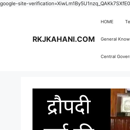
google-site-verification=XiwLm1By5U1nzq_QAKk7SXf
HOME
Te
RKJKAHANI.COM
General Know
Central Gove