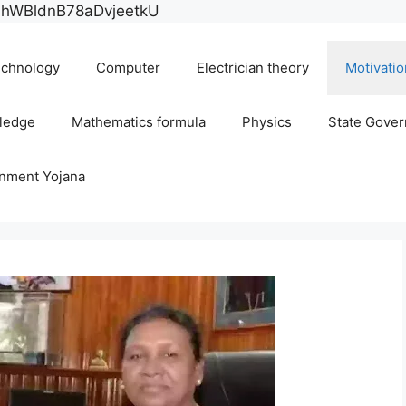
Skip
E0hWBldnB78aDvjeetkU
to
content
chnology
Computer
Electrician theory
Motivatio
ledge
Mathematics formula
Physics
State Gove
rnment Yojana