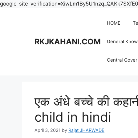
google-site-verification=XiwLm1By5U1nzq_QAKk7SXf
HOME
Te
RKJKAHANI.COM
General Know
Central Gove
एक अंधे बच्चे की कह
child in hindi
April 3, 2021
by
Rajat JHARWADE