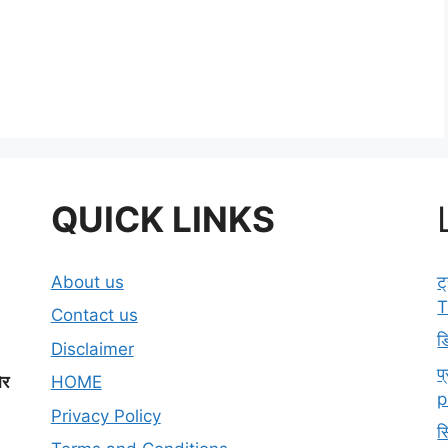
QUICK LINKS
About us
ट
T
Contact us
ड
Disclaimer
प
ोर
HOME
p
Privacy Policy
स