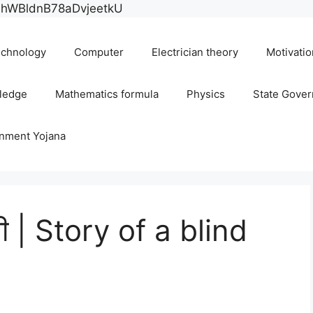
Skip
E0hWBldnB78aDvjeetkU
to
content
chnology
Computer
Electrician theory
Motivatio
ledge
Mathematics formula
Physics
State Gove
rnment Yojana
ानी | Story of a blind