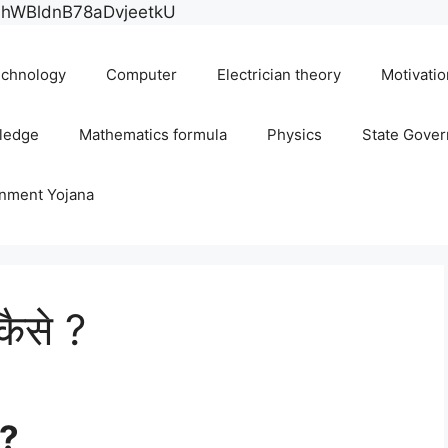
Skip
E0hWBldnB78aDvjeetkU
to
content
chnology
Computer
Electrician theory
Motivatio
ledge
Mathematics formula
Physics
State Gove
rnment Yojana
कैसे ?
?