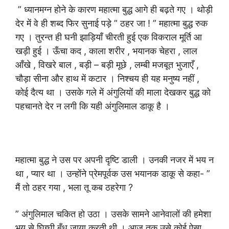
” ध्यानमग्न होने के कारण महात्मा बुद्ध आगे ही बढ़ते गए । थोड़ी
देर में वे ही शब्द फिर सुनाई पड़े ” ठहर जा ! ” महात्मा बुद्ध रुक
गए । तुरन्त ही घनी झाड़ियाँ चीरती हुई एक विकराल मूर्ति आ
खड़ी हुई । ऊँचा कद , काला शरीर , भयानक चेहरा , लाल
आँखे , विखरे बाल , बड़ी – बड़ी मूछे , लम्बी मजबूत भुजाएँ ,
चौड़ा सीना और हाथ में कटार । निश्चय ही यह मनुष्य नहीं ,
कोई दैत्य था । उसके गले में अंगुलियों की माला देखकर बुद्ध को
पहचानते देर न लगी कि यही अंगुलिमाल डाकू है ।
महात्मा बुद्ध ने उस पर अपनी दृष्टि डाली । उनकी नजर में भय न
था , प्यार था । उन्होंने प्रेमपूर्वक उस भयानक डाकू से कहा- ”
मैं तो ठहर गया , भला तू कब ठहरेगा ?
” अंगुलिमाल चकित हो उठा । उसके सामने आनेवालों की हमेशा
भय से घिग्घी बँध जाया करती थी । आज तक उसे कोई ऐसा