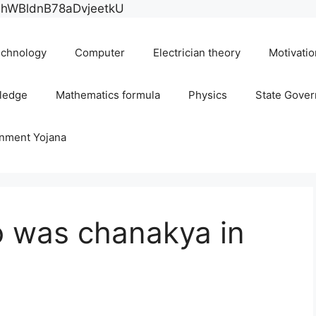
Skip
E0hWBldnB78aDvjeetkU
to
content
chnology
Computer
Electrician theory
Motivatio
ledge
Mathematics formula
Physics
State Gove
rnment Yojana
ho was chanakya in