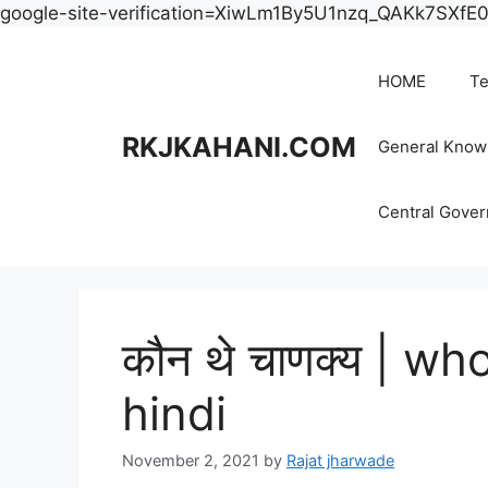
google-site-verification=XiwLm1By5U1nzq_QAKk7SXf
HOME
Te
RKJKAHANI.COM
General Know
Central Gove
कौन थे चाणक्य | w
hindi
November 2, 2021
by
Rajat jharwade